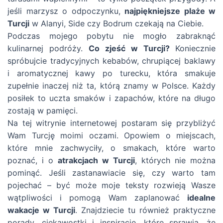
jeśli marzysz o odpoczynku,
najpiękniejsze plaże w
Turcji
w Alanyi, Side czy Bodrum czekają na Ciebie.
Podczas mojego pobytu nie mogło zabraknąć
kulinarnej podróży.
Co zjeść w Turcji?
Koniecznie
spróbujcie tradycyjnych kebabów, chrupiącej baklawy
i aromatycznej kawy po turecku, która smakuje
zupełnie inaczej niż ta, którą znamy w Polsce. Każdy
posiłek to uczta smaków i zapachów, które na długo
zostają w pamięci.
Na tej witrynie internetowej postaram się przybliżyć
Wam Turcję moimi oczami. Opowiem o miejscach,
które mnie zachwyciły, o smakach, które warto
poznać, i o
atrakcjach w Turcji
, których nie można
pominąć. Jeśli zastanawiacie się, czy warto tam
pojechać – być może moje teksty rozwieją Wasze
wątpliwości i pomogą Wam zaplanować
idealne
wakacje w Turcji
. Znajdziecie tu również praktyczne
porady, ciekawostki i inspiracje, które sprawią, że