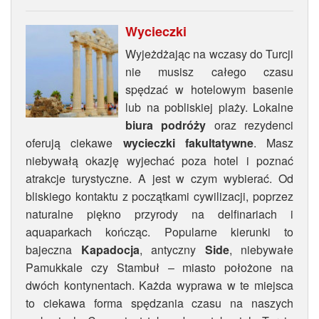
Wycieczki
Wyjeżdżając na wczasy do Turcji
nie musisz całego czasu
spędzać w hotelowym basenie
lub na pobliskiej plaży. Lokalne
biura podróży
oraz rezydenci
oferują ciekawe
wycieczki fakultatywne
. Masz
niebywałą okazję wyjechać poza hotel i poznać
atrakcje turystyczne. A jest w czym wybierać. Od
bliskiego kontaktu z początkami cywilizacji, poprzez
naturalne piękno przyrody na delfinariach i
aquaparkach kończąc. Popularne kierunki to
bajeczna
Kapadocja
, antyczny
Side
, niebywałe
Pamukkale czy Stambuł – miasto położone na
dwóch kontynentach. Każda wyprawa w te miejsca
to ciekawa forma spędzania czasu na naszych