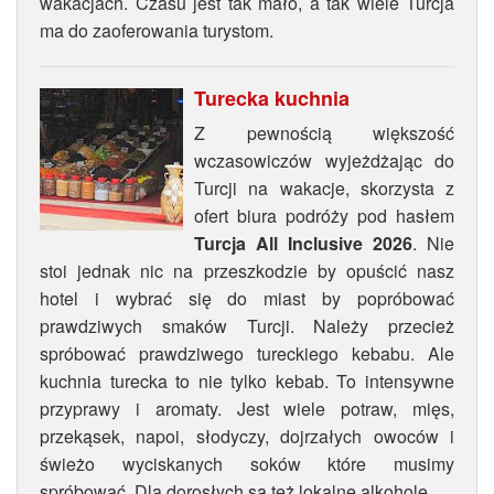
wakacjach. Czasu jest tak mało, a tak wiele Turcja
ma do zaoferowania turystom.
Turecka kuchnia
Z pewnością większość
wczasowiczów wyjeżdżając do
Turcji na wakacje, skorzysta z
ofert biura podróży pod hasłem
Turcja All Inclusive 2026
. Nie
stoi jednak nic na przeszkodzie by opuścić nasz
hotel i wybrać się do miast by popróbować
prawdziwych smaków Turcji. Należy przecież
spróbować prawdziwego tureckiego kebabu. Ale
kuchnia turecka to nie tylko kebab. To intensywne
przyprawy i aromaty. Jest wiele potraw, mięs,
przekąsek, napoi, słodyczy, dojrzałych owoców i
świeżo wyciskanych soków które musimy
spróbować. Dla dorosłych są też lokalne alkohole.