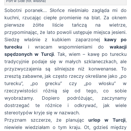
Port w Side (fot. własna)
Sobotni poranek… Słońce nieśmiało zagląda mi do
kuchni, rzucając ciepłe promienie na blat. Za oknem
pierwsze żółte liście tańczą na wietrze,
przypominając, że lato powoli ustępuje miejsca jesieni.
Siedzę właśnie z kubkiem zaparzonej
kawy po
turecku
i wracam wspomnieniami do
wakacji
spędzonych w Turcji
. Tak, wiem – kawę po turecku
tradycyjnie podaje się w małych szklaneczkach, ale
przyzwyczajenia są silniejsze niż konwenanse. To
zresztą zabawne, jak często rzeczy określane jako „po
turecku”, „po grecku” czy „po włosku” w
rzeczywistości różnią się od tego, co sobie
wyobrażamy. Dopiero podróżując, zaczynamy
dostrzegać te różnice i odkrywać, jak wiele
stereotypów kryje się w nazwach.
Przyznam szczerze, że planując
urlop w Turcji
,
niewiele wiedziałam o tym kraju. Ot, gdzieś między